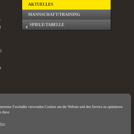
AKTUELLES
MANNSCHAFT/TRAINING
.
SPIELE/TABELLE
t
l
n
imorener Fussballer verwenden Cookies um die Website und den Service zu optimieren.
e diese.
nch
lten