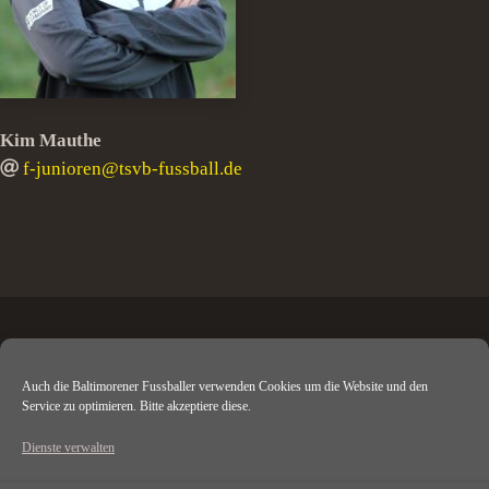
Kim Mauthe
f-junioren@tsvb-fussball.de
Auch die Baltimorener Fussballer verwenden Cookies um die Website und den
TSV Baltmannsweiler e. V.
Service zu optimieren. Bitte akzeptiere diese.
Baacherstr. 4
73666 Baltmannsweiler
Dienste verwalten