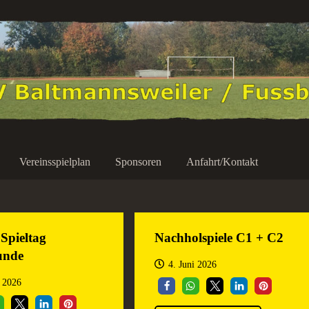
Vereinsspielplan
Sponsoren
Anfahrt/Kontakt
 Spieltag
Nachholspiele C1 + C2
unde
4. Juni 2026
i 2026