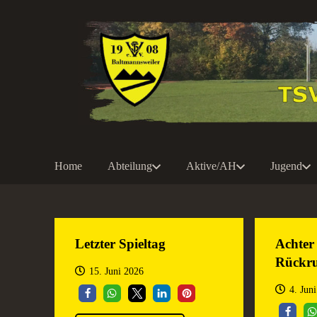
Home
Abteilung
Aktive/AH
Jugend
Letzter Spieltag
Achter
Rückr
15. Juni 2026
4. Jun