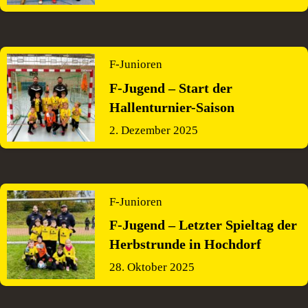
F-Junioren
F-Jugend – Start der
Hallenturnier-Saison
2. Dezember 2025
F-Junioren
F-Jugend – Letzter Spieltag der
Herbstrunde in Hochdorf
28. Oktober 2025