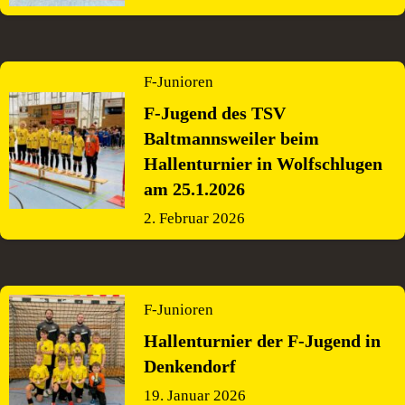
F-Junioren
F-Jugend des TSV
Baltmannsweiler beim
Hallenturnier in Wolfschlugen
am 25.1.2026
2. Februar 2026
F-Junioren
Hallenturnier der F-Jugend in
Denkendorf
19. Januar 2026