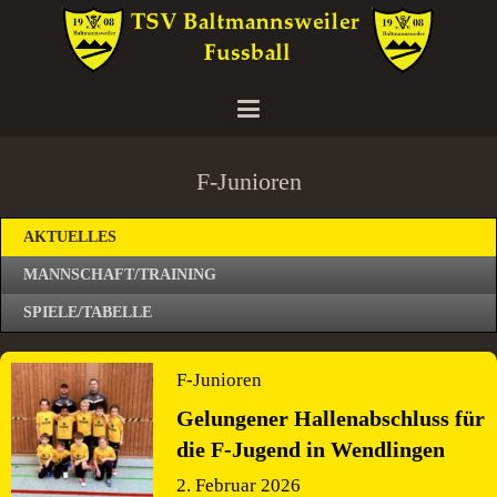
F-Junioren
AKTUELLES
MANNSCHAFT/TRAINING
SPIELE/TABELLE
F-Junioren
Gelungener Hallenabschluss für
die F-Jugend in Wendlingen
2. Februar 2026