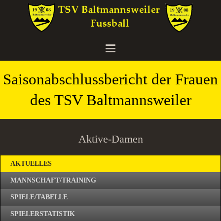
Saisonabschlussbericht der Frauen
des TSV Baltmannsweiler
Aktive-Damen
AKTUELLES
MANNSCHAFT/TRAINING
SPIELE/TABELLE
SPIELERSTATISTIK